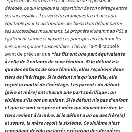
“
Après un décès s’ouvre la succession de la personne
décédée, ce qui implique la répartition de son héritage entre
ses successibles. Les versets coraniques fixent
un cadre
équitable pour la distribution des biens
d’un défunt parmi
ses successibles musulmans. Le prophète Muhammad PSL a
également clarifié et illustré ces principes en éclairant les
personnes qui sont susceptibles d’hériter”
a-t-il rappelé
avant de préciser que
“les fils ont une part équivalente
à celle de 2 enfants de sexe féminin. Si le défunt n’a
que des enfants de sexe féminin, elles reçoivent deux
tiers de l’
héritage
. Si le défunt n’a qu’une fille, elle
reçoit la moitié de l’
héritage
.
Les parents du défunt
(père et mère) ont chacun une part spécifique : un
sixième s’ils ont un enfant. Si le défunt n’a pas d’enfant
et que ce sont ses père et mère qui doivent hériter, le
tiers revient à la mère. Si le défunt a un ou des frère(s)
et sœurs, la mère reçoit le sixième. Ce sixième n’est
cependant dévolu qu’après exécution des dernières